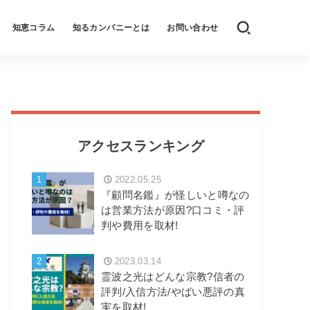
知恵コラム
知るカンパニーとは
お問い合わせ
アクセスランキング
1
2022.05.25
『顧問名鑑』が怪しいと噂なの
は営業方法が原因?口コミ・評
判や費用を取材!
2
2023.03.14
霊波之光はどんな宗教?信者の
評判/入信方法/やばい悪評の真
実を取材!