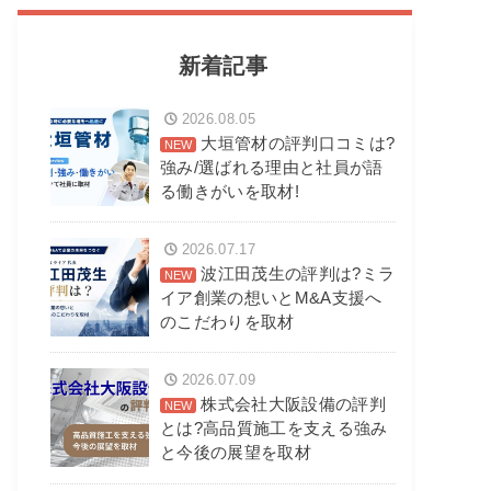
新着記事
2026.08.05
大垣管材の評判口コミは?
強み/選ばれる理由と社員が語
る働きがいを取材!
2026.07.17
波江田茂生の評判は?ミラ
イア創業の想いとM&A支援へ
のこだわりを取材
2026.07.09
株式会社大阪設備の評判
とは?高品質施工を支える強み
と今後の展望を取材