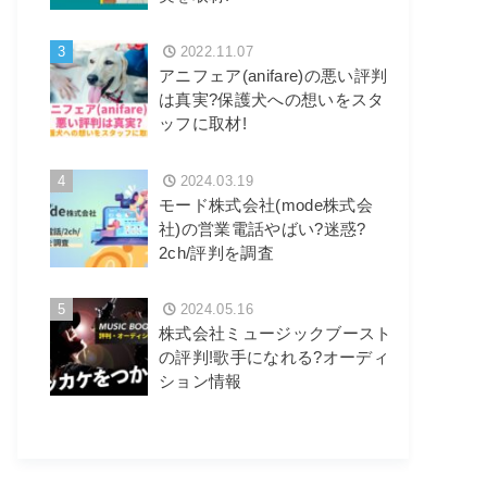
3
2022.11.07
アニフェア(anifare)の悪い評判
は真実?保護犬への想いをスタ
ッフに取材!
4
2024.03.19
モード株式会社(mode株式会
社)の営業電話やばい?迷惑?
2ch/評判を調査
5
2024.05.16
株式会社ミュージックブースト
の評判!歌手になれる?オーディ
ション情報