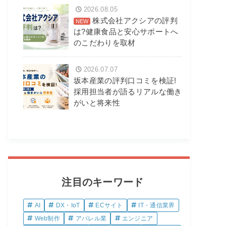
2026.08.05
株式会社アクシアの評判
は?健康食品と安心サポートへ
のこだわりを取材
2026.07.07
坂本産業の評判口コミを検証!
採用担当者が語るリアルな働き
がいと将来性
注目のキーワード
AI
DX・IoT
ECサイト
IT・通信業界
Web制作
アパレル業
エンジニア