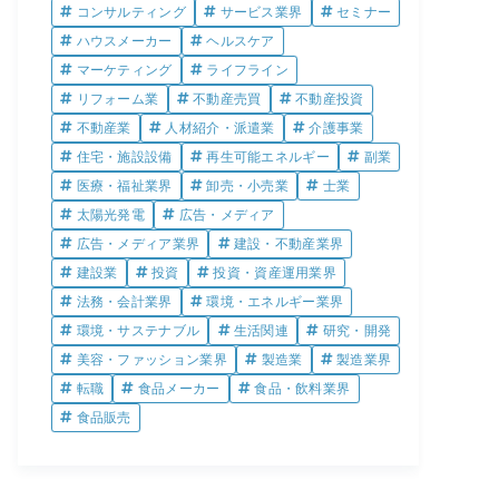
コンサルティング
サービス業界
セミナー
ハウスメーカー
ヘルスケア
マーケティング
ライフライン
リフォーム業
不動産売買
不動産投資
不動産業
人材紹介・派遣業
介護事業
住宅・施設設備
再生可能エネルギー
副業
医療・福祉業界
卸売・小売業
士業
太陽光発電
広告・メディア
広告・メディア業界
建設・不動産業界
建設業
投資
投資・資産運用業界
法務・会計業界
環境・エネルギー業界
環境・サステナブル
生活関連
研究・開発
美容・ファッション業界
製造業
製造業界
転職
食品メーカー
食品・飲料業界
食品販売