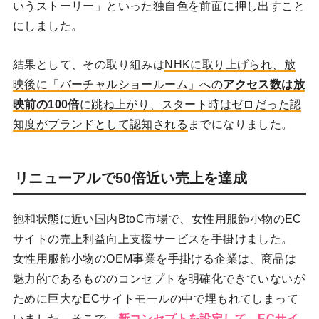
いうストーリー」といった独自色を前面に押し出すこと
にしました。
結果として、その取り組みは
NHKに取り上げられ、放
映後に「バーチャルショールーム」への
アクセス数は放
映前の100倍
に跳ね上がり、スタート時はゼロだった認
知度がブランドとして認知される
までになりました。
リニューアルで50倍近い売上を達成
飽和状態に近い国内BtoC市場で、女性用服飾小物のEC
サイトの売上利益向上支援サービスを手掛けました。
女性用服飾小物のOEM事業を手掛ける企業は、商品は
魅力的であるもののコンセプトを明確化できていないが
ために巨大なECサイトモールの中で埋もれてしまって
いました。そこで、
新コンセプトを設定して、ECサイ