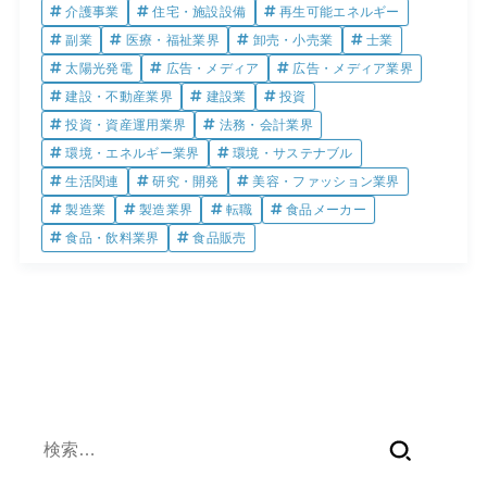
介護事業
住宅・施設設備
再生可能エネルギー
副業
医療・福祉業界
卸売・小売業
士業
太陽光発電
広告・メディア
広告・メディア業界
建設・不動産業界
建設業
投資
投資・資産運用業界
法務・会計業界
環境・エネルギー業界
環境・サステナブル
生活関連
研究・開発
美容・ファッション業界
製造業
製造業界
転職
食品メーカー
食品・飲料業界
食品販売
検
索: