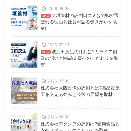
2026.08.05
大垣管材の評判口コミは?強み/選
ばれる理由と社員が語る働きがいを取
材!
2026.07.17
波江田茂生の評判は?ミライア創
業の想いとM&A支援へのこだわりを取
材
2026.07.09
株式会社大阪設備の評判とは?高品質施
工を支える強みと今後の展望を取材
2026.08.05
株式会社アクシアの評判は?健康食品と
安心サポートへのこだわりを取材