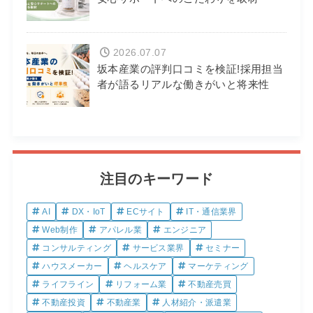
2026.07.07
坂本産業の評判口コミを検証!採用担当
者が語るリアルな働きがいと将来性
注目のキーワード
AI
DX・IoT
ECサイト
IT・通信業界
Web制作
アパレル業
エンジニア
コンサルティング
サービス業界
セミナー
ハウスメーカー
ヘルスケア
マーケティング
ライフライン
リフォーム業
不動産売買
不動産投資
不動産業
人材紹介・派遣業