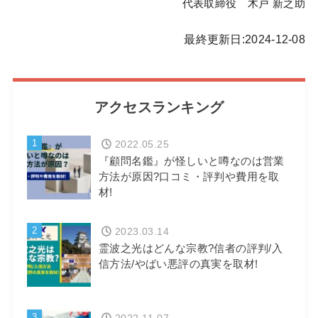
代表取締役 木戸 新之助
最終更新日:2024-12-08
アクセスランキング
1
2022.05.25
『顧問名鑑』が怪しいと噂なのは営業
方法が原因?口コミ・評判や費用を取
材!
2
2023.03.14
霊波之光はどんな宗教?信者の評判/入
信方法/やばい悪評の真実を取材!
3