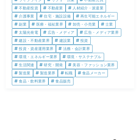
ライフライン
リフォーム業
不動産売買
不動産投資
不動産業
人材紹介・派遣業
介護事業
住宅・施設設備
再生可能エネルギー
副業
医療・福祉業界
卸売・小売業
士業
太陽光発電
広告・メディア
広告・メディア業界
建設・不動産業界
建設業
投資
投資・資産運用業界
法務・会計業界
環境・エネルギー業界
環境・サステナブル
生活関連
研究・開発
美容・ファッション業界
製造業
製造業界
転職
食品メーカー
食品・飲料業界
食品販売
検