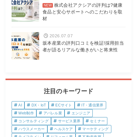
株式会社アクシアの評判は?健康
食品と安心サポートへのこだわりを取
材
2026.07.07
坂本産業の評判口コミを検証!採用担当
者が語るリアルな働きがいと将来性
注目のキーワード
AI
DX・IoT
ECサイト
IT・通信業界
Web制作
アパレル業
エンジニア
コンサルティング
サービス業界
セミナー
ハウスメーカー
ヘルスケア
マーケティング