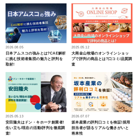
2025.05.12
2026.08.05
大商金山牧場のオンラインショッ
日本アムスコの強みとは?CAE解析
プで評判の商品とは?口コミ/品質調
に挑む技術者集団の魅力と評判を
査
取材!
2025.05.13
2026.07.07
安田隆夫はドン・キホーテ創業者!
坂本産業の評判口コミを検証!採用
生い立ち/現在の活動/評判を徹底調
担当者が語るリアルな働きがいと
査!
将来性