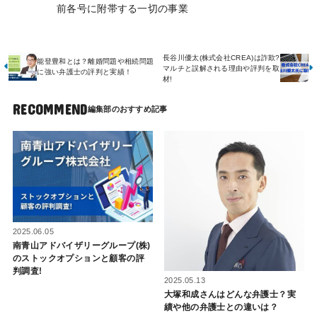
前各号に附帯する一切の事業
長谷川優太(株式会社CREA)は詐欺?
能登豊和とは？離婚問題や相続問題
マルチと誤解される理由や評判を取
に強い弁護士の評判と実績！
材!
RECOMMEND
2025.06.05
南青山アドバイザリーグループ(株)
のストックオプションと顧客の評
判調査!
2025.05.13
大塚和成さんはどんな弁護士？実
績や他の弁護士との違いは？