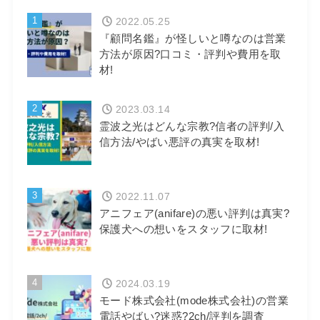
1
2022.05.25
『顧問名鑑』が怪しいと噂なのは営業
方法が原因?口コミ・評判や費用を取
材!
2
2023.03.14
霊波之光はどんな宗教?信者の評判/入
信方法/やばい悪評の真実を取材!
3
2022.11.07
アニフェア(anifare)の悪い評判は真実?
保護犬への想いをスタッフに取材!
4
2024.03.19
モード株式会社(mode株式会社)の営業
電話やばい?迷惑?2ch/評判を調査