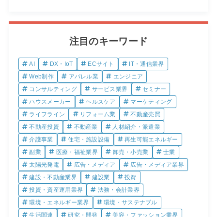
注目のキーワード
AI
DX・IoT
ECサイト
IT・通信業界
Web制作
アパレル業
エンジニア
コンサルティング
サービス業界
セミナー
ハウスメーカー
ヘルスケア
マーケティング
ライフライン
リフォーム業
不動産売買
不動産投資
不動産業
人材紹介・派遣業
介護事業
住宅・施設設備
再生可能エネルギー
副業
医療・福祉業界
卸売・小売業
士業
太陽光発電
広告・メディア
広告・メディア業界
建設・不動産業界
建設業
投資
投資・資産運用業界
法務・会計業界
環境・エネルギー業界
環境・サステナブル
生活関連
研究・開発
美容・ファッション業界