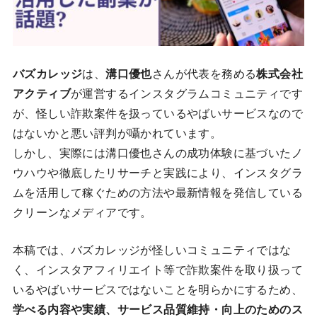
バズカレッジ
は、
溝口優也
さんが代表を務める
株式会社
アクティブ
が運営するインスタグラムコミュニティです
が、怪しい詐欺案件を扱っているやばいサービスなので
はないかと悪い評判が囁かれています。
しかし、実際には溝口優也さんの成功体験に基づいたノ
ウハウや徹底したリサーチと実践により、インスタグラ
ムを活用して稼ぐための方法や最新情報を発信している
クリーンなメディアです。
本稿では、バズカレッジが怪しいコミュニティではな
く、インスタアフィリエイト等で詐欺案件を取り扱って
いるやばいサービスではないことを明らかにするため、
学べる内容や実績、サービス品質維持・向上のためのス