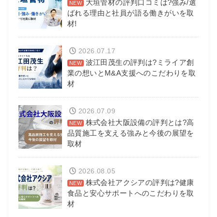
大垣管材の評判口コミは?強み/選
ばれる理由と社員が語る働きがいを取
材!
2026.07.17
波江田茂生の評判は?ミライア創
業の想いとM&A支援へのこだわりを取
材
2026.07.09
株式会社大阪設備の評判とは?高
品質施工を支える強みと今後の展望を
取材
2026.08.05
株式会社アクシアの評判は?健康
食品と安心サポートへのこだわりを取
材