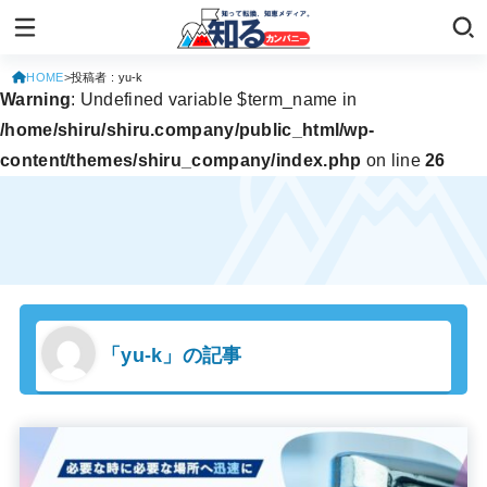
HOME
投稿者 : yu-k
Warning
: Undefined variable $term_name in
/home/shiru/shiru.company/public_html/wp-
content/themes/shiru_company/index.php
on line
26
「yu-k」の記事