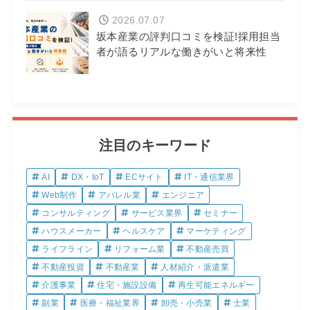
2026.07.07
坂本産業の評判口コミを検証!採用担当
者が語るリアルな働きがいと将来性
注目のキーワード
AI
DX・IoT
ECサイト
IT・通信業界
Web制作
アパレル業
エンジニア
コンサルティング
サービス業界
セミナー
ハウスメーカー
ヘルスケア
マーケティング
ライフライン
リフォーム業
不動産売買
不動産投資
不動産業
人材紹介・派遣業
介護事業
住宅・施設設備
再生可能エネルギー
副業
医療・福祉業界
卸売・小売業
士業