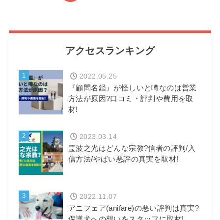
アクセスランキング
1
2022.05.25
『顧問名鑑』が怪しいと噂なのは営業
方法が原因?口コミ・評判や費用を取
材!
2
2023.03.14
霊波之光はどんな宗教?信者の評判/入
信方法/やばい悪評の真実を取材!
3
2022.11.07
アニフェア(anifare)の悪い評判は真実?
保護犬への想いをスタッフに取材!