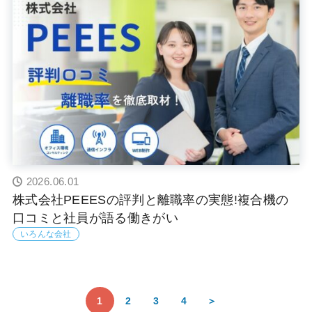
2026.06.01
株式会社PEEESの評判と離職率の実態!複合機の
口コミと社員が語る働きがい
いろんな会社
1
2
3
4
＞