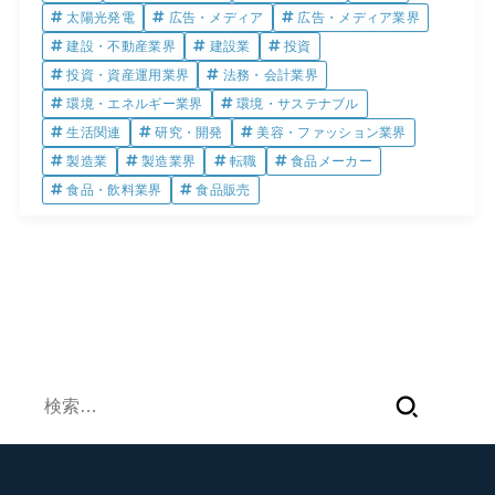
太陽光発電
広告・メディア
広告・メディア業界
建設・不動産業界
建設業
投資
投資・資産運用業界
法務・会計業界
環境・エネルギー業界
環境・サステナブル
生活関連
研究・開発
美容・ファッション業界
製造業
製造業界
転職
食品メーカー
食品・飲料業界
食品販売
検
索: