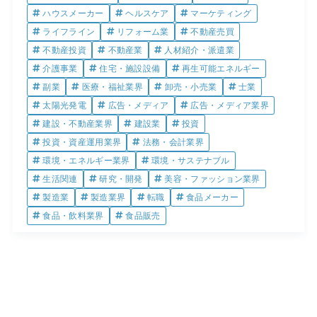
ハウスメーカー
ヘルスケア
マーケティング
ライフライン
リフォーム業
不動産売買
不動産投資
不動産業
人材紹介・派遣業
介護事業
住宅・施設設備
再生可能エネルギー
副業
医療・福祉業界
卸売・小売業
士業
太陽光発電
広告・メディア
広告・メディア業界
建設・不動産業界
建設業
投資
投資・資産運用業界
法務・会計業界
環境・エネルギー業界
環境・サステナブル
生活関連
研究・開発
美容・ファッション業界
製造業
製造業界
転職
食品メーカー
食品・飲料業界
食品販売