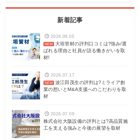
新着記事
2026.08.05
大垣管材の評判口コミは?強み/選
ばれる理由と社員が語る働きがいを取
材!
2026.07.17
波江田茂生の評判は?ミライア創
業の想いとM&A支援へのこだわりを取
材
2026.07.09
株式会社大阪設備の評判とは?高品質施
工を支える強みと今後の展望を取材