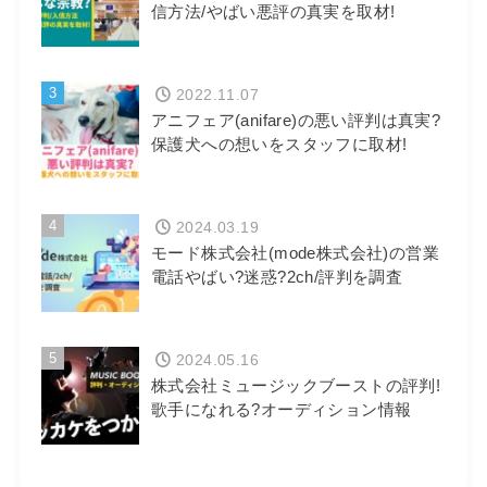
信方法/やばい悪評の真実を取材!
3
2022.11.07
アニフェア(anifare)の悪い評判は真実?
保護犬への想いをスタッフに取材!
4
2024.03.19
モード株式会社(mode株式会社)の営業
電話やばい?迷惑?2ch/評判を調査
5
2024.05.16
株式会社ミュージックブーストの評判!
歌手になれる?オーディション情報