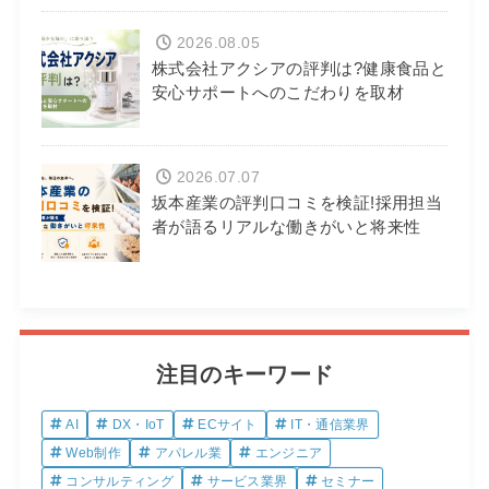
2026.08.05
株式会社アクシアの評判は?健康食品と
安心サポートへのこだわりを取材
2026.07.07
坂本産業の評判口コミを検証!採用担当
者が語るリアルな働きがいと将来性
注目のキーワード
AI
DX・IoT
ECサイト
IT・通信業界
Web制作
アパレル業
エンジニア
コンサルティング
サービス業界
セミナー