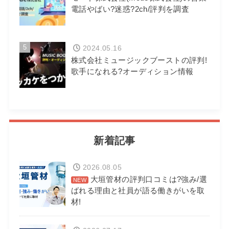
電話やばい?迷惑?2ch/評判を調査
5
2024.05.16
株式会社ミュージックブーストの評判!
歌手になれる?オーディション情報
新着記事
2026.08.05
大垣管材の評判口コミは?強み/選
ばれる理由と社員が語る働きがいを取
材!