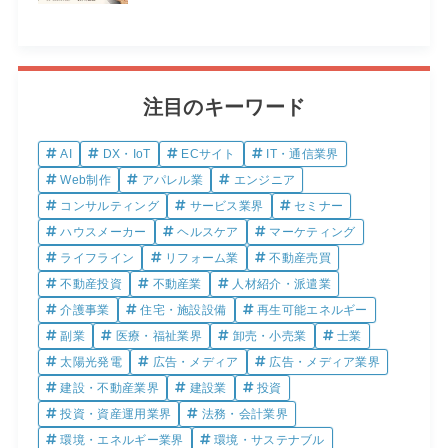
注目のキーワード
AI
DX・IoT
ECサイト
IT・通信業界
Web制作
アパレル業
エンジニア
コンサルティング
サービス業界
セミナー
ハウスメーカー
ヘルスケア
マーケティング
ライフライン
リフォーム業
不動産売買
不動産投資
不動産業
人材紹介・派遣業
介護事業
住宅・施設設備
再生可能エネルギー
副業
医療・福祉業界
卸売・小売業
士業
太陽光発電
広告・メディア
広告・メディア業界
建設・不動産業界
建設業
投資
投資・資産運用業界
法務・会計業界
環境・エネルギー業界
環境・サステナブル