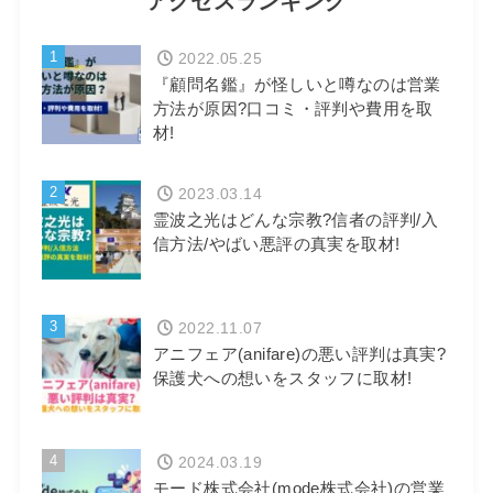
アクセスランキング
1
2022.05.25
『顧問名鑑』が怪しいと噂なのは営業
方法が原因?口コミ・評判や費用を取
材!
2
2023.03.14
霊波之光はどんな宗教?信者の評判/入
信方法/やばい悪評の真実を取材!
3
2022.11.07
アニフェア(anifare)の悪い評判は真実?
保護犬への想いをスタッフに取材!
4
2024.03.19
モード株式会社(mode株式会社)の営業