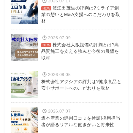
2026.07.17
波江田茂生の評判は?ミライア創
業の想いとM&A支援へのこだわりを取
材
2026.07.09
株式会社大阪設備の評判とは?高
品質施工を支える強みと今後の展望を
取材
2026.08.05
株式会社アクシアの評判は?健康食品と
安心サポートへのこだわりを取材
2026.07.07
坂本産業の評判口コミを検証!採用担当
者が語るリアルな働きがいと将来性