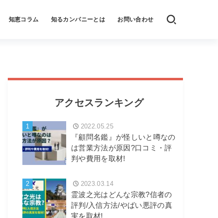
知恵コラム
知るカンパニーとは
お問い合わせ
アクセスランキング
1
2022.05.25
『顧問名鑑』が怪しいと噂なの
は営業方法が原因?口コミ・評
判や費用を取材!
2
2023.03.14
霊波之光はどんな宗教?信者の
評判/入信方法/やばい悪評の真
実を取材!