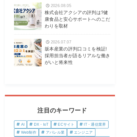
2026.08.05
株式会社アクシアの評判は?健
康食品と安心サポートへのこだ
わりを取材
2026.07.07
坂本産業の評判口コミを検証!
採用担当者が語るリアルな働き
がいと将来性
注目のキーワード
AI
DX・IoT
ECサイト
IT・通信業界
Web制作
アパレル業
エンジニア