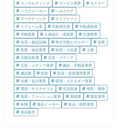
コンサルティング
サービス業界
セミナー
ハウスメーカー
ヘルスケア
マーケティング
ライフライン
リフォーム業
不動産売買
不動産投資
不動産業
人材紹介・派遣業
介護事業
住宅・施設設備
再生可能エネルギー
副業
医療・福祉業界
卸売・小売業
士業
太陽光発電
広告・メディア
広告・メディア業界
建設・不動産業界
建設業
投資
投資・資産運用業界
法務・会計業界
環境・エネルギー業界
環境・サステナブル
生活関連
研究・開発
美容・ファッション業界
製造業
製造業界
転職
食品メーカー
食品・飲料業界
食品販売