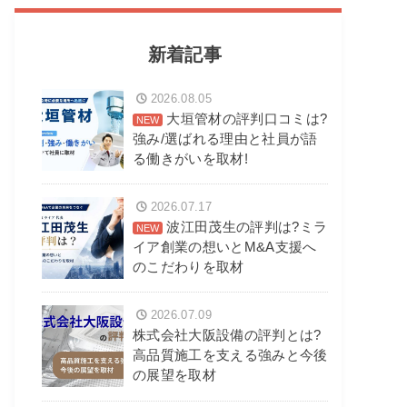
新着記事
2026.08.05
大垣管材の評判口コミは?
強み/選ばれる理由と社員が語
る働きがいを取材!
2026.07.17
波江田茂生の評判は?ミラ
イア創業の想いとM&A支援へ
のこだわりを取材
2026.07.09
株式会社大阪設備の評判とは?
高品質施工を支える強みと今後
の展望を取材