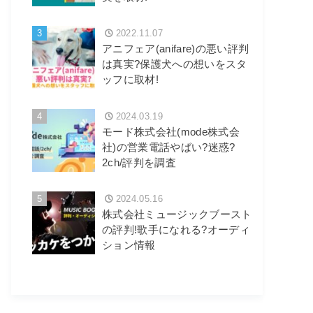
3
2022.11.07
アニフェア(anifare)の悪い評判
は真実?保護犬への想いをスタ
ッフに取材!
4
2024.03.19
モード株式会社(mode株式会
社)の営業電話やばい?迷惑?
2ch/評判を調査
5
2024.05.16
株式会社ミュージックブースト
の評判!歌手になれる?オーディ
ション情報