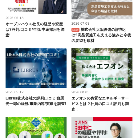
2025.05.13
2026.07.09
オープンハウス社長の経歴や資産
は?評判/口コミ/年収/中途採用を調
株式会社大阪設備の評判と
査!
は?高品質施工を支える強みと今後
の展望を取材
2025.05.12
2026.08.05
Librus株式会社の評判口コミ!鎌田
エフオンの良質なエネルギーサー
光一郎の経歴/事業内容/実績を調査!
ビスとは？社員の口コミ評判も調
査！