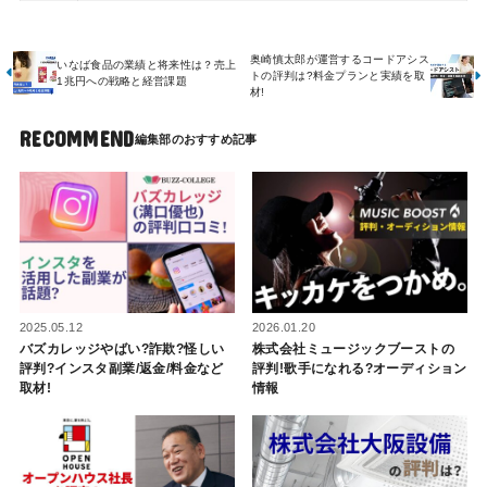
奥崎慎太郎が運営するコードアシス
いなば食品の業績と将来性は？売上
トの評判は?料金プランと実績を取
1兆円への戦略と経営課題
材!
RECOMMEND
2025.05.12
2026.01.20
バズカレッジやばい?詐欺?怪しい
株式会社ミュージックブーストの
評判?インスタ副業/返金/料金など
評判!歌手になれる?オーディション
取材!
情報