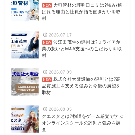
大垣管材の評判口コミは?強み/選
ばれる理由と社員が語る働きがいを取
材!
2026.07.17
波江田茂生の評判は?ミライア創
業の想いとM&A支援へのこだわりを取
材
2026.07.09
株式会社大阪設備の評判とは?高
品質施工を支える強みと今後の展望を
取材
2026.08.05
クエスタとは?物販をゲーム感覚で学ぶ
オンラインスクールの評判と強みを調
査