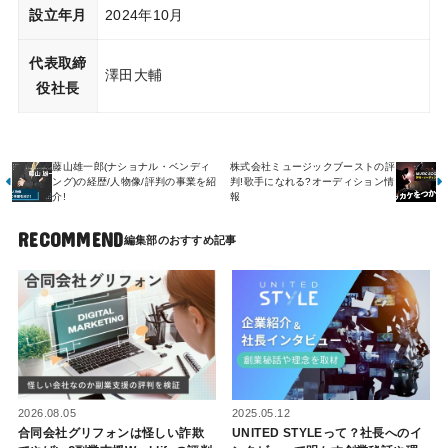
設立年月
2024年10月
代表取締
澤田大輔
役社長
藤山雄一郎(ナショナル・ベンディ
株式会社ミュージックブーストの評
ング)の経歴/人物像/評判の事業を紹
判!歌手になれる?オーディション情
介!
報
RECOMMEND
2026.08.05
2025.05.12
合同会社グリフォンは怪しい詐欺
UNITED STYLEって？社長へのイ