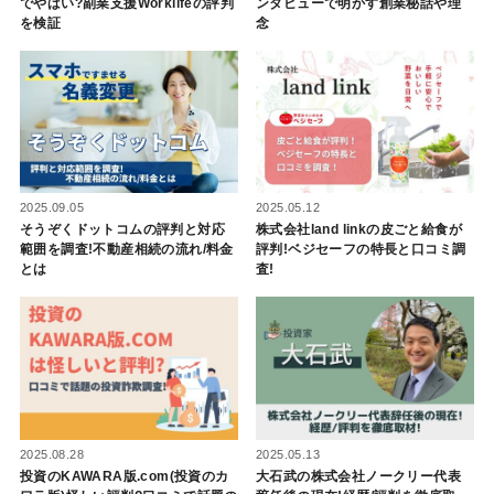
でやばい?副業支援Worklifeの評判
ンタビューで明かす創業秘話や理
を検証
念
2025.05.12
2025.09.05
株式会社land linkの皮ごと給食が
そうぞくドットコムの評判と対応
評判!ベジセーフの特長と口コミ調
範囲を調査!不動産相続の流れ/料金
査!
とは
2025.08.28
2025.05.13
投資のKAWARA版.com(投資のカ
大石武の株式会社ノークリー代表