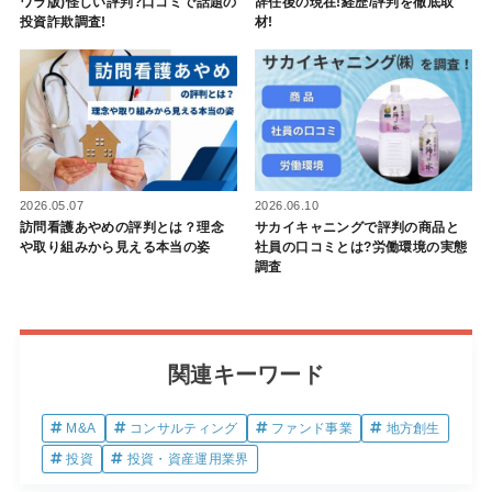
ワラ版)怪しい評判?口コミで話題の
辞任後の現在!経歴/評判を徹底取
投資詐欺調査!
材!
2026.06.10
2026.05.07
サカイキャニングで評判の商品と
訪問看護あやめの評判とは？理念
社員の口コミとは?労働環境の実態
や取り組みから見える本当の姿
調査
関連キーワード
M&A
コンサルティング
ファンド事業
地方創生
投資
投資・資産運用業界